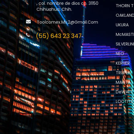
, col. nombre de dios cp. 31150
THORN 
Chihuahua, Chih.
OAKLAND
Toolcomex.mx.2@gmail.com
UKURA
McMAST
(55) 643 23 347
SILVERLIN
NEO
KERHER
TRUPER
MAKITA
DeWALT
LOCTITE