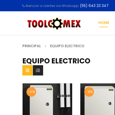
(55) 643 23 347
Atencion a clientes via Whatsapp:
HOME
PRINCIPAL
EQUIPO ELECTRICO
EQUIPO ELECTRICO


-13%
-13%