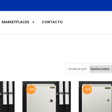
LABORATORIO
MAQUINA DE PALOMITAS
MARKETPLACES
CONTACTO
MAQUINAS DE ALGODON
MERCADOLIBRE
MERCADOLIBRE KAREN
MESAS HIDRAULICAS
Ordenar por:
MESAS TRANSPORTADORAS
OTROS DE RESTAURANT
-13%
-13%
OTROS SISTEMAS HIDRAULICOS
PORTA POWERS HIDRAULICOS