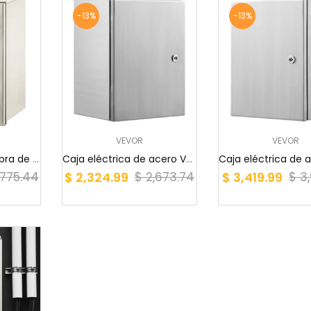
-13%
-13%
VEVOR
VEVOR
Caja eléctrica de fibra de vidrio NEMA 4X de 24...
Caja eléctrica de acero VEVOR, 40,6 x 30,5 x 15...
$ 2,324.99
$ 3,419.99
,775.44
$ 2,673.74
$ 3