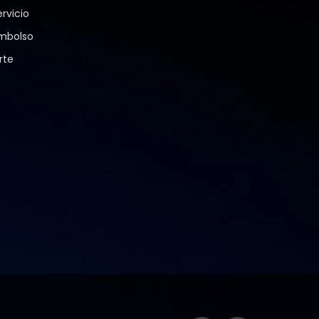
rvicio
embolso
rte