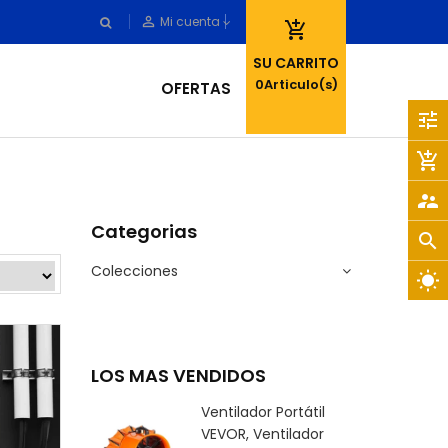
person_outline
Mi cuenta

SU CARRITO
0
Articulo(s)
OFERTAS
tune
add_shopping_cart
supervisor_account
Categorias
search
Colecciones
wb_sunny
LOS MAS VENDIDOS
Ventilador Portátil
VEVOR, Ventilador