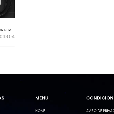
Caja metálica VEVOR NEMA, 24 x 24 x 12'', NEMA ...
,068.04
AS
MENU
CONDICION
HOME
AVISO DE PRIVA