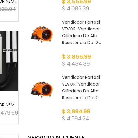
$ 3,555.99
Caja de acero VEVOR NEMA, 12 x 10 x 6'', caja e...
$ 4,089.39
,532.94
Ventilador Portátil
VEVOR, Ventilador
Cilíndrico De Alta
Resistencia De 12...
$ 3,855.99
$ 4,434.39
Ventilador Portátil
VEVOR, Ventilador
Cilíndrico De Alta
Resistencia De 10...
Caja de acero VEVOR NEMA, 24x24x8'', caja eléct...
$ 3,994.99
,479.89
$ 4,594.24
SERVICIO AL CLIENTE