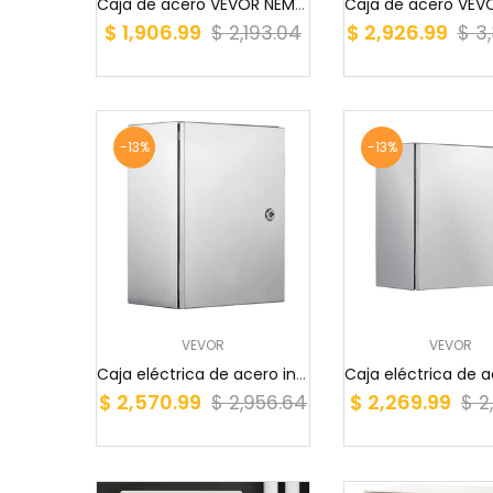
Caja de acero VEVOR NEMA, 16 x 16 x 6'', caja e...
$ 1,906.99
$ 2,926.99
$ 2,193.04
$ 3
-13%
-13%
VEVOR
VEVOR
Caja eléctrica de acero inoxidable VEVOR NEMA, ...
$ 2,570.99
$ 2,269.99
$ 2,956.64
$ 2