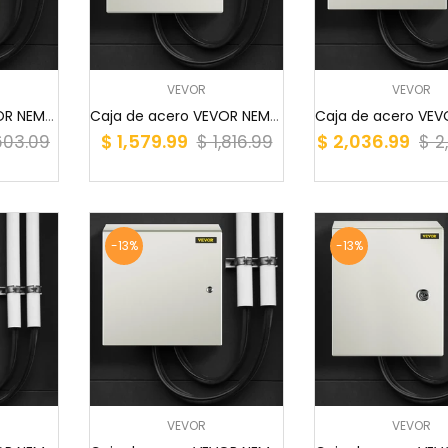
PUERTAS Y VENTANAS
RAMPAS Y PROTECTORES DE CABLES
VEVOR
VEVOR
SECADORES DE MANOS
Caja de acero VEVOR NEMA, 12 x 12 x 6'', caja e...
Caja de acero VEVOR NEMA, 12 x 12 x 8'', caja e...
SEGURIDAD E HIGIENE
$ 1,579.99
$ 2,036.99
,603.09
$ 1,816.99
$ 2
SELLADORAS DE BOLSAS
SIERRAS ELECTRICAS
-13%
-13%
SOLDADORAS
SOPORTES DE MOTOR
TALLER
TANQUE DE COMBUSTIBLE BOMBA MANUAL
VEVOR
VEVOR
TANQUES DE AIRE