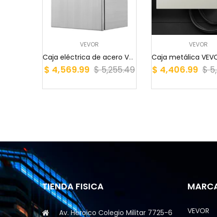
VEVOR
VEVOR
Caja eléctrica de acero VEVOR, 61 x 51 x 20 cm,...
$ 4,569.99
$ 4,406.99
$ 5,255.49
$ 5
TIENDA FISICA
MARC
VEVOR
Av. Heroico Colegio Militar 7725-6