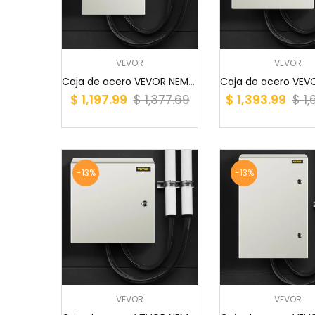
VEVOR
VEVOR
Caja de acero VEVOR NEMA 12×8×6, caja eléctrica...
$ 1,197.99
$ 1,393.99
$ 1,377.69
$ 1
-13%
-13%
VEVOR
VEVOR