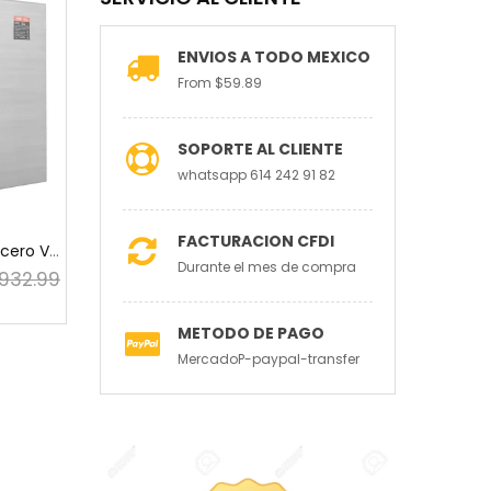
ENVIOS A TODO MEXICO
From $59.89
SOPORTE AL CLIENTE
whatsapp 614 242 91 82
FACTURACION CFDI
Caja eléctrica de acero VEVOR, 20" x 16" x 8", ...
Durante el mes de compra
,932.99
METODO DE PAGO
MercadoP-paypal-transfer