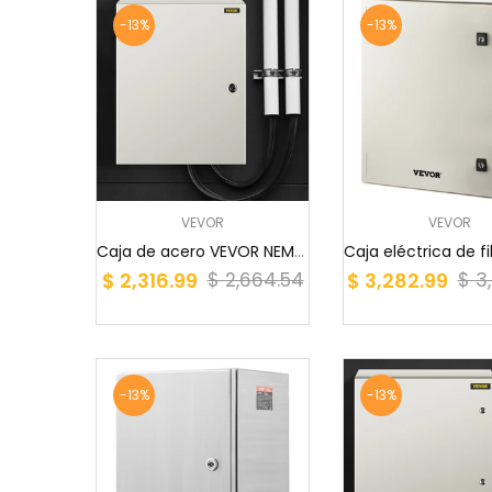
-13%
-13%
VEVOR
VEVOR
Caja de acero VEVOR NEMA, 20x16x8'', caja eléct...
$ 2,316.99
$ 3,282.99
$ 2,664.54
$ 3
-13%
-13%