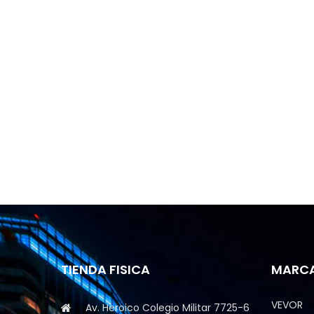
TIENDA FISICA
MARC
VEVOR
Av. Heroico Colegio Militar 7725-6