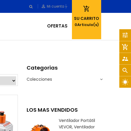
person_outline
Mi cuenta

SU CARRITO
0
Articulo(s)
OFERTAS
tune
add_shopping_cart
supervisor_account
Categorias
search
Colecciones
wb_sunny
LOS MAS VENDIDOS
Ventilador Portátil
VEVOR, Ventilador