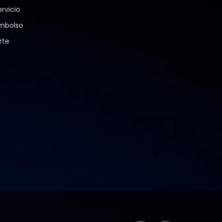
rvicio
embolso
rte