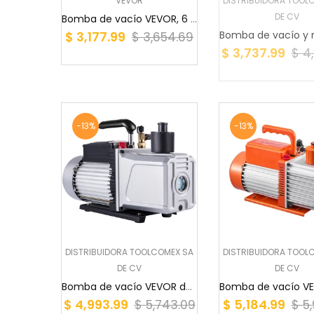
VEVOR
DISTRIBUIDORA TOOL
DE CV
Bomba de vacío VEVOR, 6 CFM, bomba de vacío rot...
$ 3,177.99
$ 3,654.69
$ 3,737.99
$ 4
-13%
-13%
DISTRIBUIDORA TOOLCOMEX SA
DISTRIBUIDORA TOOL
DE CV
DE CV
Bomba de vacío VEVOR de 12 CFM y 1 HP para aire...
$ 4,993.99
$ 5,184.99
$ 5,743.09
$ 5