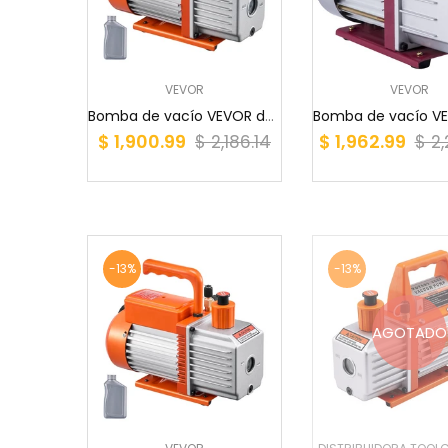
VEVOR
VEVOR
Bomba de vacío VEVOR de 3,5 CFM, de paletas rot...
$ 1,900.99
$ 1,962.99
$ 2,186.14
$ 2
-13%
-13%
AGOTADO