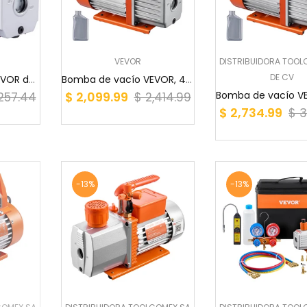
PUERTAS Y VENTANAS
RAMPAS Y PROTECTORES DE CABLES
VEVOR
DISTRIBUIDORA TOOL
DE CV
SECADORES DE MANOS
Bomba de vacío VEVOR de 4,5 CFM, bomba de vacío...
Bomba de vacío VEVOR, 4 CFM, bomba de vacío rot...
$ 2,099.99
,257.44
$ 2,414.99
SEGURIDAD E HIGIENE
$ 2,734.99
$ 3
SELLADORAS DE BOLSAS
SIERRAS ELECTRICAS
-13%
-13%
SOLDADORAS
SOPORTES DE MOTOR
TALLER
TANQUE DE COMBUSTIBLE BOMBA MANUAL