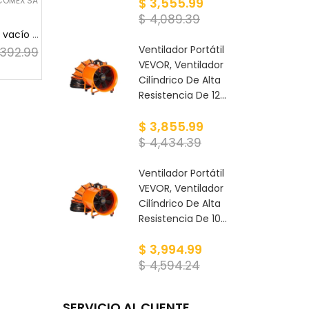
COMEX SA
$ 3,555.99
$ 4,089.39
VEVOR - Bomba de vacío y manómetro para aire ac...
Ventilador Portátil
,392.99
VEVOR, Ventilador
Cilíndrico De Alta
Resistencia De 12...
$ 3,855.99
$ 4,434.39
Ventilador Portátil
VEVOR, Ventilador
Cilíndrico De Alta
Resistencia De 10...
$ 3,994.99
$ 4,594.24
SERVICIO AL CLIENTE