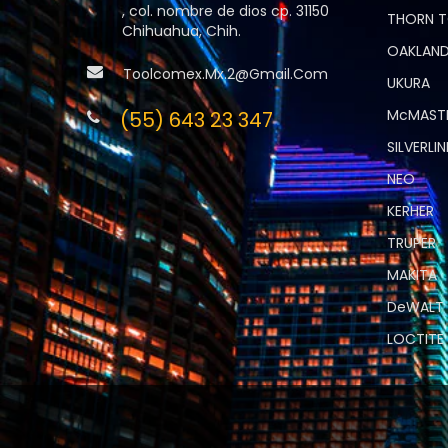
, col. nombre de dios cp. 31150
THORN 
Chihuahua, Chih.
OAKLAND
Toolcomex.mx.2@gmail.com
UKURA
McMAST
(55) 643 23 347
SILVERLIN
NEO
KERHER
TRUPER
MAKITA
DeWALT
LOCTITE