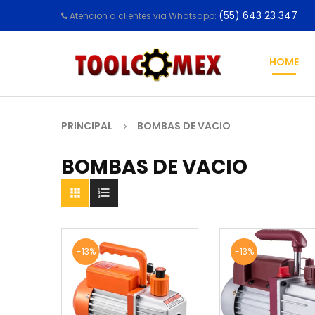
(55) 643 23 347
Atencion a clientes via Whatsapp:
HOME
PRINCIPAL
BOMBAS DE VACIO
BOMBAS DE VACIO


-13%
-13%