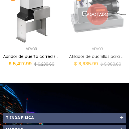
AGOTADO
VEVOR
VEVOR
Abridor de puerta corrediza VEVOR, AC1400 3100L...
Afilador de cuchillas para cortacésped VEVOR, a...
$ 5,417.99
$ 8,685.99
$ 6,230.69
$ 9,988.89
TIENDA FISICA