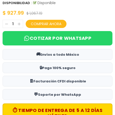
:
Disponible
DISPONIBILIDAD
$ 927.99
$ 1,067.19
COMPRAR AHORA
COTIZAR POR WHATSAPP
🚚
Envíos a todo México
🔒
Pago 100% seguro
🧾
Facturación CFDI disponible
💬
Soporte por WhatsApp
⏱ TIEMPO DE ENTREGA DE 5 A 12 DÍAS