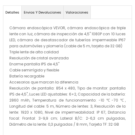
Detalles
Envios Y Devoluciones
Valoraciones
Cámara endoscópica VEVOR, cámara endoscópica de triple
lente con luz, cámara de inspección de 4,5" 1080P con 10 luces
LED, cámara de desatascador de tuberías impermeable IP67
para automóviles y plomería (cable de 5 m, tarjeta de 32 GB)
Triple lente de alta calidad
Resolución de cristal avanzada
Enorme pantalla IPS de 4,5"
Cable semirrígido y flexible
Batería recargable
Accesorios que marcan la diferencia
Resolución de pantalla: 854 x 480, Tipo de monitor: pantalla
IPS de 4,5", Luces LED ajustables: 6+2, Capacidad de la batería:
2860 mAh, Temperatura de funcionamiento: -10 ℃-70 ℃,
Longitud del cable: 5 m, Número de lentes: 3, Resolución de la
lente: 1920 x 1080, Nivel de impermeabilidad: IP 67, Distancia
focal: Frontal: 3-9,9 cm; Lateral B/C: 2-6,3 cm pulgadas,
Diámetro de la lente: 0,3 pulgadas / 8 mm, Tarjeta TF: 32 GB