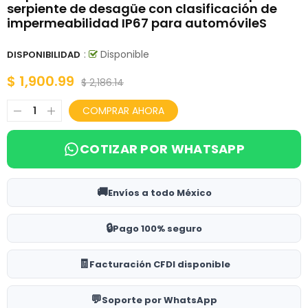
serpiente de desagüe con clasificación de
impermeabilidad IP67 para automóvileS
:
Disponible
DISPONIBILIDAD
$ 1,900.99
$ 2,186.14
COMPRAR AHORA
COTIZAR POR WHATSAPP
🚚
Envíos a todo México
🔒
Pago 100% seguro
🧾
Facturación CFDI disponible
💬
Soporte por WhatsApp