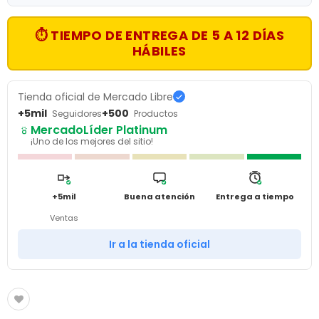
⏱ TIEMPO DE ENTREGA DE 5 A 12 DÍAS
HÁBILES
Tienda oficial de Mercado Libre
+5mil
+500
Seguidores
Productos
MercadoLíder Platinum
¡Uno de los mejores del sitio!
+5mil
Buena atención
Entrega a tiempo
Ventas
Ir a la tienda oficial