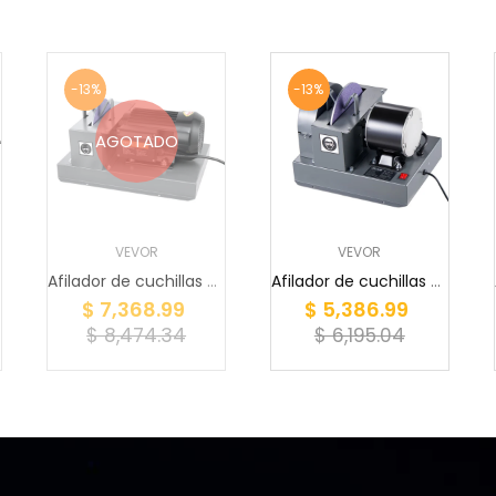
-13%
-13%
AGOTADO
VEVOR
VEVOR
Afilador de cuchillas para cortacésped VEVOR, a...
Afilador de cuchillas para cortacésped VEVOR, a...
$ 7,368.99
$ 5,386.99
$ 8,474.34
$ 6,195.04