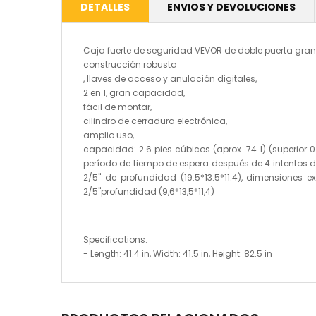
DETALLES
ENVIOS Y DEVOLUCIONES
Caja fuerte de seguridad VEVOR de doble puerta grande
construcción robusta
, llaves de acceso y anulación digitales,
2 en 1, gran capacidad,
fácil de montar,
cilindro de cerradura electrónica,
amplio uso,
capacidad: 2.6 pies cúbicos (aprox. 74 l) (superior 0
período de tiempo de espera después de 4 intentos de c
2/5" de profundidad (19.5*13.5*11.4), dimensiones ex
2/5"profundidad (9,6*13,5*11,4)
Specifications:
- Length: 41.4 in, Width: 41.5 in, Height: 82.5 in