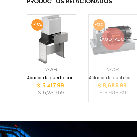
PRODUCTOS RELACIONADOS
-13%
-13%
AGOTADO
VEVOR
VEVOR
Abridor de puerta corrediza VEVOR, AC1400 3100L...
Afilador de cuchillas para cortacésped VEVOR, a...
$ 5,417.99
$ 8,685.99
$ 6,230.69
$ 9,988.89