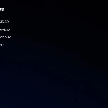
ES
CIDAD
rvicio
embolso
rte