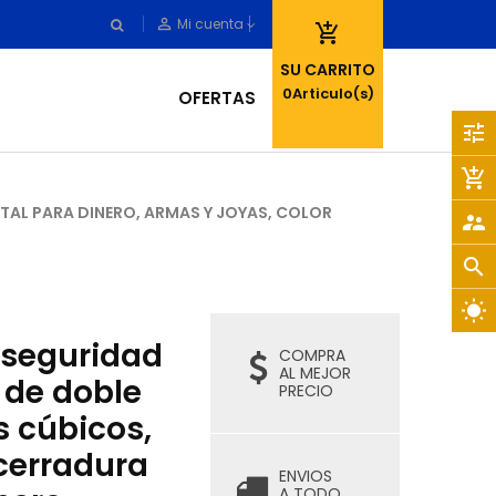
person_outline
Mi cuenta

SU CARRITO
0
Articulo(s)
OFERTAS
tune
add_shopping_cart
ITAL PARA DINERO, ARMAS Y JOYAS, COLOR
supervisor_account
search
wb_sunny
 seguridad
COMPRA
AL MEJOR
de doble
PRECIO
s cúbicos,
cerradura
ENVIOS
A TODO