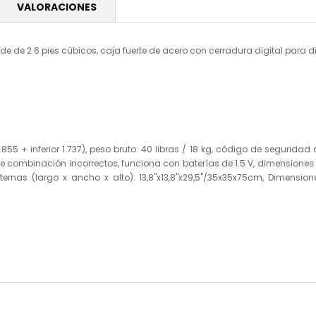
VALORACIONES
 de 2.6 pies cúbicos, caja fuerte de acero con cerradura digital para di
.855 + inferior 1.737), peso bruto: 40 libras / 18 kg, código de segurida
ombinación incorrectos, funciona con baterías de 1.5 V, dimensiones inter
ternas (largo x ancho x alto): 13,8"x13,8"x29,5"/35x35x75cm, Dimensione