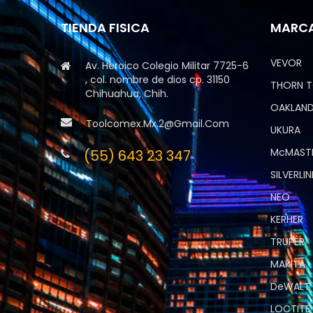
TIENDA FISICA
MARC
VEVOR
Av. Heroico Colegio Militar 7725-6
, col. nombre de dios cp. 31150
THORN 
Chihuahua, Chih.
OAKLAND
Toolcomex.mx.2@gmail.com
UKURA
McMAST
(55) 643 23 347
SILVERLIN
NEO
KERHER
TRUPER
MAKITA
DeWALT
LOCTITE