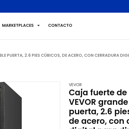
MAQUINA DE PALOMITAS
MAQUINAS DE ALGODON
MARKETPLACES
CONTACTO
MERCADOLIBRE
MERCADOLIBRE KAREN
LE PUERTA, 2.6 PIES CÚBICOS, DE ACERO, CON CERRADURA DIG
MESAS HIDRAULICAS
MESAS TRANSPORTADORAS
VEVOR
OTROS DE RESTAURANT
Caja fuerte de
OTROS SISTEMAS HIDRAULICOS
VEVOR grande 
puerta, 2.6 pie
PORTA POWERS HIDRAULICOS
de acero, con 
PUERTAS Y VENTANAS