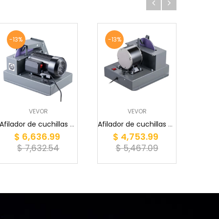
-13%
-13%
-13
VEVOR
VEVOR
Afilador de cuchillas para cortacésped VEVOR, r...
Afilador de cuchillas para cortacésped VEVOR, r...
$ 6,636.99
$ 4,753.99
$
$ 7,632.54
$ 5,467.09
$