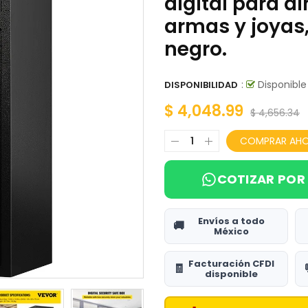
digital para di
RAMPAS Y PROTECTORES DE CABLES
armas y joyas,
negro.
SECADORES DE MANOS
SEGURIDAD E HIGIENE
:
Disponible
DISPONIBILIDAD
SELLADORAS DE BOLSAS
$ 4,048.99
$ 4,656.34
SIERRAS ELECTRICAS
COMPRAR AH
SOLDADORAS
COTIZAR POR
SOPORTES DE MOTOR
TALLER
Envíos a todo
🚚
México
TANQUE DE COMBUSTIBLE BOMBA MANUAL
Facturación CFDI
🧾
disponible
TANQUES DE AIRE