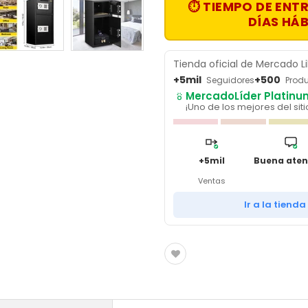
TANQUES DE DIÉSEL CON BOMBA ELECTRICA VEVOR
⏱ TIEMPO DE ENTR
DÍAS HÁB
TANQUES DE DRENADO ACEITE
TODOS LOS PRODUCTOS VEVOR
Tienda oficial de Mercado L
+5mil
+500
Seguidores
Prod
TORNILLOS DE BANCO
MercadoLíder Platinu
¡Uno de los mejores del siti
TRAFICO Y SEÑALES
TRIPIES DE RESCATE
+5mil
Buena aten
VENTILADORES DE ASPAS VEVOR
Ventas
Ir a la tienda
VENTILADORES INDUSTRIALES VEVOR