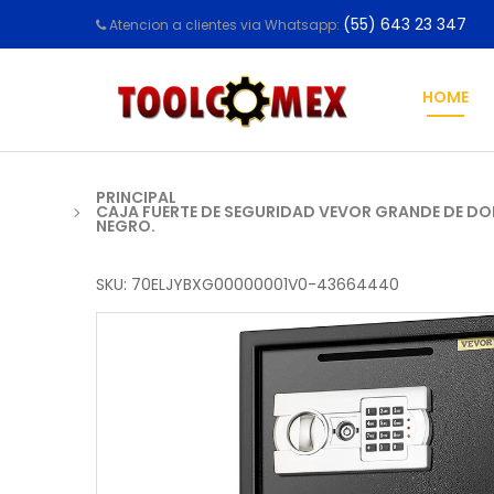
(55) 643 23 347
Atencion a clientes via Whatsapp:
HOME
PRINCIPAL
CAJA FUERTE DE SEGURIDAD VEVOR GRANDE DE DOB
NEGRO.
SKU: 70ELJYBXG00000001V0-43664440