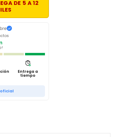
EGA DE 5 A 12
ILES
ibre
uctos
m
o!
ción
Entrega a
tiempo
 oficial