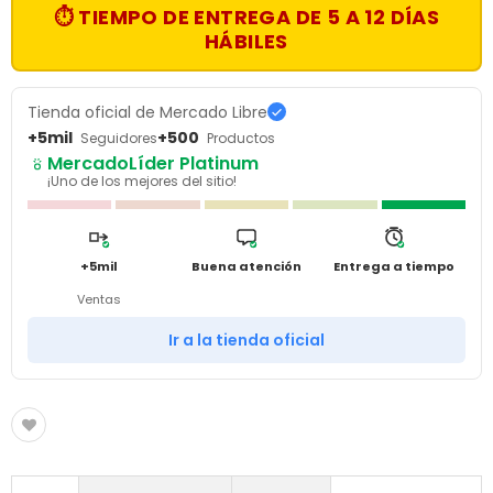
⏱ TIEMPO DE ENTREGA DE 5 A 12 DÍAS
HÁBILES
Tienda oficial de Mercado Libre
+5mil
+500
Seguidores
Productos
MercadoLíder Platinum
¡Uno de los mejores del sitio!
+5mil
Buena atención
Entrega a tiempo
Ventas
Ir a la tienda oficial