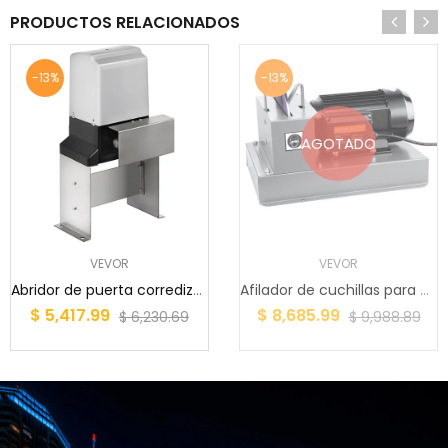
PRODUCTOS RELACIONADOS
-13%
-13%
AGOTADO
VEVOR
VEVOR
Abridor de puerta corrediza VEVOR, AC1400 3100L...
Afilador de cuchillas para cortacésped VEVOR, a...
$ 5,417.99
$ 8,685.99
$ 6,230.69
$ 9,988.89