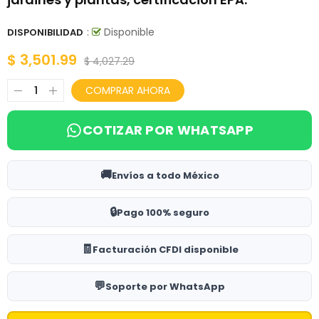
:
Disponible
DISPONIBILIDAD
$ 3,501.99
$ 4,027.29
COMPRAR AHORA
COTIZAR POR WHATSAPP
🚚
Envíos a todo México
🔒
Pago 100% seguro
🧾
Facturación CFDI disponible
💬
Soporte por WhatsApp