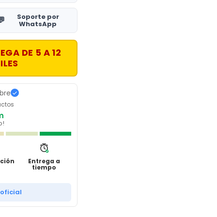
Soporte por
💬
WhatsApp
EGA DE 5 A 12
ILES
ibre
uctos
m
o!
ción
Entrega a
tiempo
 oficial