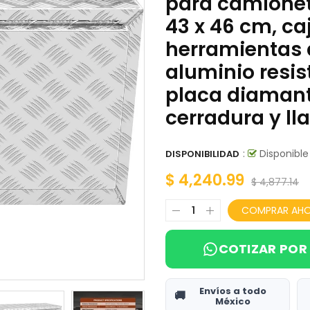
para camionet
SECADORES DE MANOS
43 x 46 cm, ca
herramientas 
SEGURIDAD E HIGIENE
aluminio resis
SELLADORAS DE BOLSAS
placa diaman
SIERRAS ELECTRICAS
cerradura y ll
SOLDADORAS
:
Disponible
DISPONIBILIDAD
SOPORTES DE MOTOR
$ 4,240.99
$ 4,877.14
TALLER
COMPRAR AH
TANQUE DE COMBUSTIBLE BOMBA MANUAL
COTIZAR POR
TANQUES DE AIRE
TANQUES DE DIÉSEL CON BOMBA ELECTRICA VEVOR
Envíos a todo
🚚
México