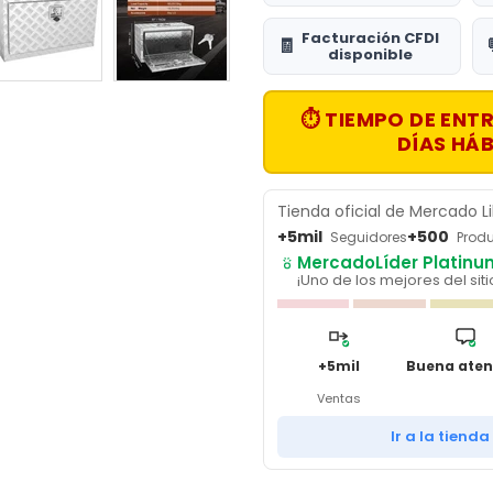
TANQUES DE DRENADO ACEITE
Facturación CFDI
🧾
TODOS LOS PRODUCTOS VEVOR
disponible
TORNILLOS DE BANCO
⏱ TIEMPO DE ENTR
DÍAS HÁB
TRAFICO Y SEÑALES
TRIPIES DE RESCATE
Tienda oficial de Mercado L
+5mil
+500
Seguidores
Prod
VENTILADORES DE ASPAS VEVOR
MercadoLíder Platinu
¡Uno de los mejores del siti
VENTILADORES INDUSTRIALES VEVOR
+5mil
Buena aten
Ventas
Ir a la tienda