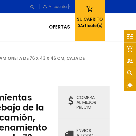
person_outline
Mi cuenta

SU CARRITO
0
Articulo(s)
OFERTAS
tune
add_shopping_cart
MIONETA DE 76 X 43 X 46 CM, CAJA DE
supervisor_account
search
wb_sunny
mientas
COMPRA
AL MEJOR
bajo de la
PRECIO
 camión,
cenamiento
ENVIOS
A TODO