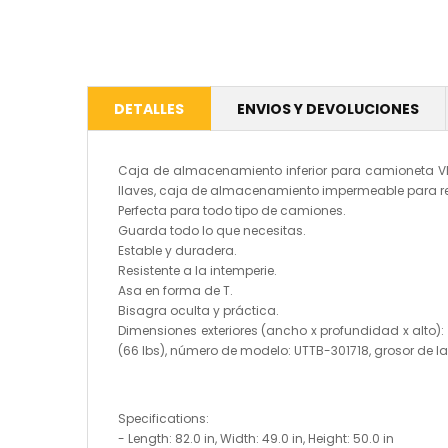
DETALLES
ENVIOS Y DEVOLUCIONES
Caja de almacenamiento inferior para camioneta VEV
llaves, caja de almacenamiento impermeable para re
Perfecta para todo tipo de camiones.
Guarda todo lo que necesitas.
Estable y duradera.
Resistente a la intemperie.
Asa en forma de T.
Bisagra oculta y práctica.
Dimensiones exteriores (ancho x profundidad x alto): 
(66 lbs), número de modelo: UTTB-301718, grosor de la 
Specifications:
- Length: 82.0 in, Width: 49.0 in, Height: 50.0 in