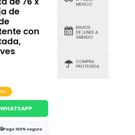
a de 76 x
MEXICO
ja de
de
ENVIOS
tente con
DE LUNES A
SABADO
tada,
aves
COMPRA
PROTEGIDA
ORA
 WHATSAPP
🔒
Pago 100% seguro