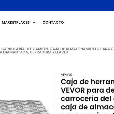
MAQUINAS DE ALGODON
MERCADOLIBRE
MARKETPLACES
CONTACTO
MERCADOLIBRE KAREN
MESAS HIDRAULICAS
 CARROCERÍA DEL CAMIÓN, CAJA DE ALMACENAMIENTO PARA CA
CA DIAMANTADA, CERRADURA Y LLAVES
MESAS TRANSPORTADORAS
OTROS DE RESTAURANT
VEVOR
OTROS SISTEMAS HIDRAULICOS
Caja de herra
PORTA POWERS HIDRAULICOS
VEVOR para de
carrocería del
PUERTAS Y VENTANAS
caja de alma
RAMPAS Y PROTECTORES DE CABLES