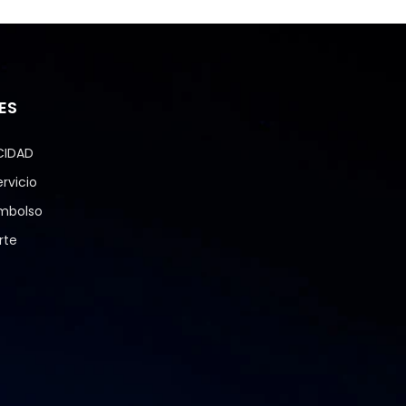
ES
CIDAD
rvicio
embolso
rte