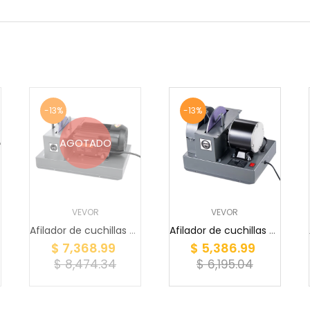
-13%
-13%
AGOTADO
VEVOR
VEVOR
Afilador de cuchillas para cortacésped VEVOR, a...
Afilador de cuchillas para cortacésped VEVOR, a...
$ 7,368.99
$ 5,386.99
$ 8,474.34
$ 6,195.04