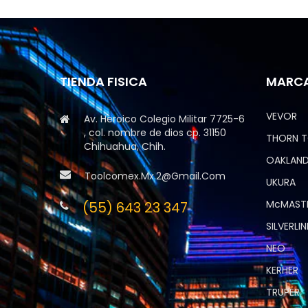
TIENDA FISICA
MARC
VEVOR
Av. Heroico Colegio Militar 7725-6
, col. nombre de dios cp. 31150
THORN 
Chihuahua, Chih.
OAKLAND
Toolcomex.mx.2@gmail.com
UKURA
McMAST
(55) 643 23 347
SILVERLIN
NEO
KERHER
TRUPER