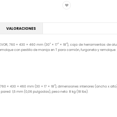
VALORACIONES
OR, 760 × 430 × 460 mm (30" × 17" × 18"), caja de herramientas de al
molque con pestillo de manija en T para camión, furgoneta y remolque.
760 × 430 × 460 mm (30 × 17 × 18"), dimensiones interiores (ancho x alto
pared: 1,5 mm (0,06 pulgadas), peso neto: 8 kg (18 lbs).