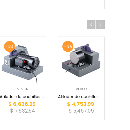
-13%
-13%
-13
VEVOR
VEVOR
Afilador de cuchillas para cortacésped VEVOR, r...
Afilador de cuchillas para cortacésped VEVOR, r...
$ 6,636.99
$ 4,753.99
$
$ 7,632.54
$ 5,467.09
$