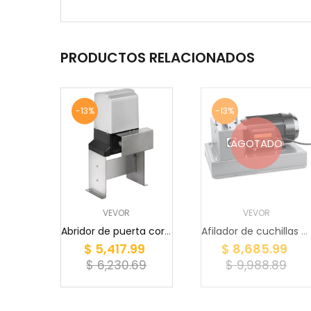
PRODUCTOS RELACIONADOS
-13%
-13%
AGOTADO
VEVOR
VEVOR
Abridor de puerta corrediza VEVOR, AC1400 3100L...
Afilador de cuchillas para cortacésped VEVOR, a...
$ 5,417.99
$ 8,685.99
$ 6,230.69
$ 9,988.89